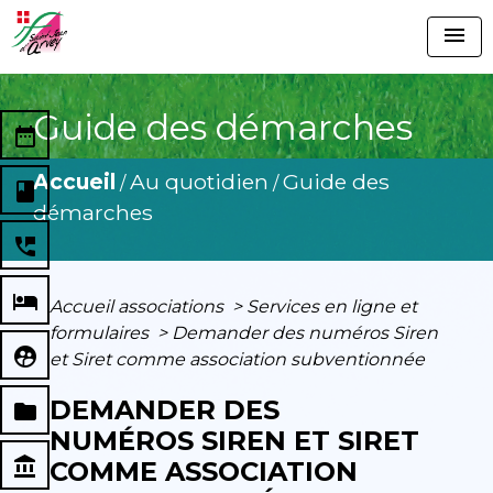
menu
Guide des démarches
date_range
Accueil
Au quotidien
Guide des
/
/
book
démarches
perm_phone_msg
local_hotel
Accueil associations
>
Services en ligne et
formulaires
>
Demander des numéros Siren
supervised_user_circle
et Siret comme association subventionnée
DEMANDER DES
folder
NUMÉROS SIREN ET SIRET
account_balance
COMME ASSOCIATION