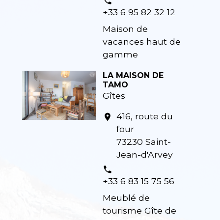
phone
+33 6 95 82 32 12
Maison de
vacances haut de
gamme
LA MAISON DE
TAMO
Gîtes
416, route du
location_on
four
73230 Saint-
Jean-d'Arvey
phone
+33 6 83 15 75 56
Meublé de
tourisme Gîte de