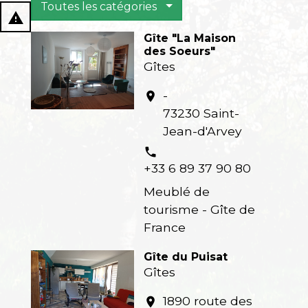
Toutes les catégories
report_problem
Gîte "La Maison
des Soeurs"
Gîtes
-
location_on
73230 Saint-
Jean-d'Arvey
phone
+33 6 89 37 90 80
Meublé de
tourisme - Gîte de
France
Gîte du Puisat
Gîtes
1890 route des
location_on