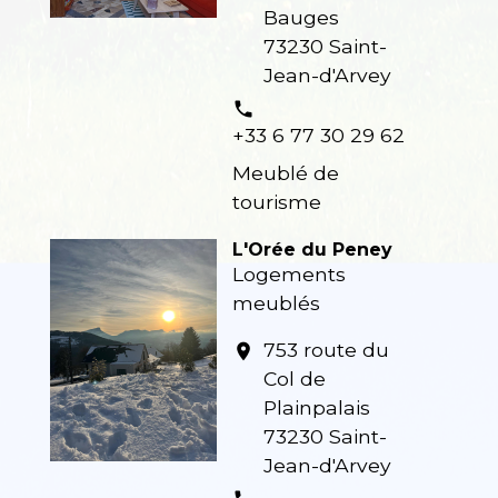
Bauges
73230 Saint-
Jean-d'Arvey
phone
+33 6 77 30 29 62
Meublé de
tourisme
L'Orée du Peney
Logements
meublés
753 route du
location_on
Col de
Plainpalais
73230 Saint-
Jean-d'Arvey