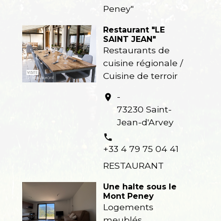
Peney"
Restaurant "LE
SAINT JEAN"
Restaurants de
cuisine régionale /
Cuisine de terroir
-
location_on
73230 Saint-
Jean-d'Arvey
phone
+33 4 79 75 04 41
RESTAURANT
Une halte sous le
Mont Peney
Logements
meublés