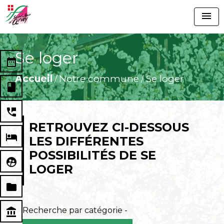
menu
Se loger
date_range
Accueil
Notre commune
Se loger
/
/
book
perm_phone_msg
RETROUVEZ CI-DESSOUS
local_hotel
LES DIFFÉRENTES
POSSIBILITÉS DE SE
supervised_user_circle
LOGER
folder
Recherche par catégorie -
account_balance