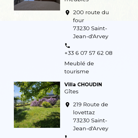
200 route du
location_on
four
73230 Saint-
Jean-d'Arvey
phone
+33 6 07 57 62 08
Meublé de
tourisme
Villa CHOUDIN
Gîtes
219 Route de
location_on
lovettaz
73230 Saint-
Jean-d'Arvey
phone