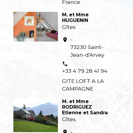
France
M. et Mme
HUGUENIN
Gîtes
-
location_on
73230 Saint-
Jean-d'Arvey
phone
+33 4 79 28 41 94
GITE LOFT A LA
CAMPAGNE
M. et Mme
RODRIGUEZ
Etienne et Sandra
Gîtes
-
location_on