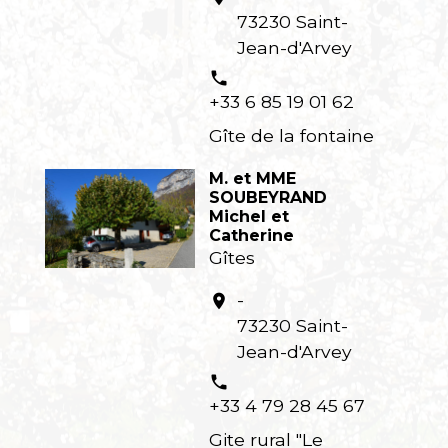
73230 Saint-
Jean-d'Arvey
phone
+33 6 85 19 01 62
Gîte de la fontaine
M. et MME
SOUBEYRAND
Michel et
Catherine
Gîtes
-
location_on
73230 Saint-
Jean-d'Arvey
phone
+33 4 79 28 45 67
Gite rural "Le