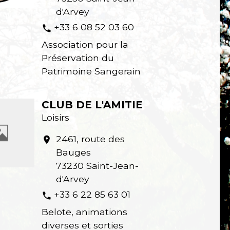
d'Arvey
+33 6 08 52 03 60
phone
Association pour la
Préservation du
Patrimoine Sangerain
CLUB DE L'AMITIE
Loisirs
2461, route des
location_on
Bauges
73230 Saint-Jean-
d'Arvey
+33 6 22 85 63 01
phone
Belote, animations
diverses et sorties