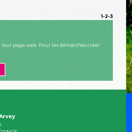
1
-2
-3
ur leur page web. Pour les démarches créer
Arvey
s
 FRANCE