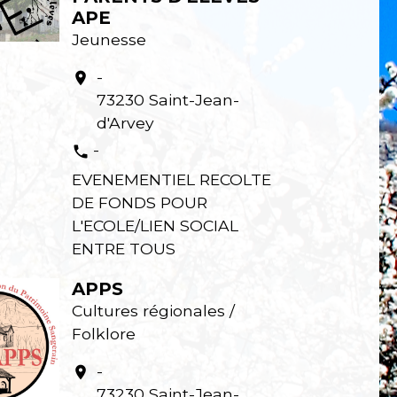
APE
Jeunesse
-
location_on
73230 Saint-Jean-
d'Arvey
-
phone
EVENEMENTIEL RECOLTE
DE FONDS POUR
L'ECOLE/LIEN SOCIAL
ENTRE TOUS
APPS
Cultures régionales /
Folklore
-
location_on
73230 Saint-Jean-