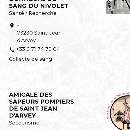
SANG DU NIVOLET
Santé / Recherche
-
location_on
73230 Saint-Jean-
d'Arvey
+33 6 71 74 79 04
phone
Collecte de sang
AMICALE DES
SAPEURS POMPIERS
DE SAINT JEAN
D'ARVEY
Secourisme