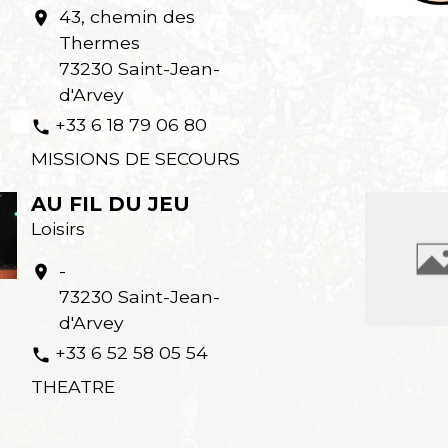
43, chemin des
location_on
Thermes
73230 Saint-Jean-
d'Arvey
+33 6 18 79 06 80
phone
MISSIONS DE SECOURS
AU FIL DU JEU
Loisirs
-
location_on
73230 Saint-Jean-
d'Arvey
+33 6 52 58 05 54
phone
THEATRE