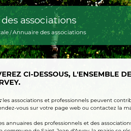
des associations
cale
Annuaire des associations
/
EREZ CI-DESSOUS, L'ENSEMBLE DE
RVEY.
:
les associations et professionnels peuvent contri
ndez-vous sur votre page web ou contactez la mai
es annuaires des professionnels et des association
la commune de Saint-Jean d'Arvey. la mairie se rése