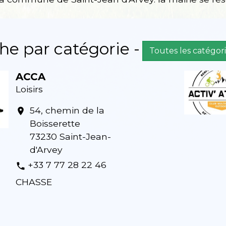
e par catégorie -
Toutes les catégor
ACCA
Loisirs
54, chemin de la
location_on
Boisserette
73230 Saint-Jean-
d'Arvey
+33 7 77 28 22 46
phone
CHASSE