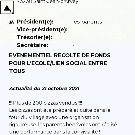
73230 Saint-Jean-d'Arvey
report_problem
-
phone
Président(e):
les parents
people
Vice-président(e):
-
Trésorier(e):
-
Secrétaire:
-
EVENEMENTIEL RECOLTE DE FONDS
POUR L'ECOLE/LIEN SOCIAL ENTRE
TOUS
Actualité du 21 octobre 2021
:
!!! Plus de 200 pizzas vendus !!!!
Les pizzas ont été préparé et cuite dans le
four du village avec une organisation
rigoureuse. les parents bénévoles ont réalisé
une performance dans la convivialité !