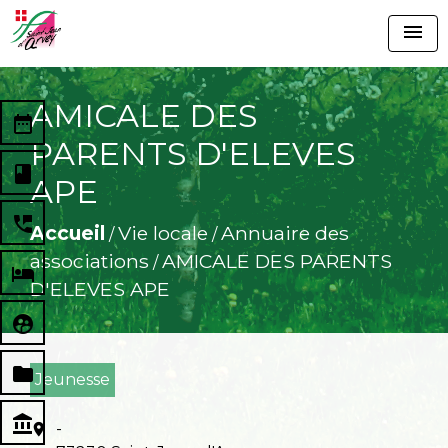
menu
AMICALE DES
date_range
PARENTS D'ELEVES
book
APE
perm_phone_msg
Accueil
Vie locale
Annuaire des
/
/
associations
AMICALE DES PARENTS
/
local_hotel
D'ELEVES APE
supervised_user_circle
folder
Jeunesse
account_balance
-
location_on