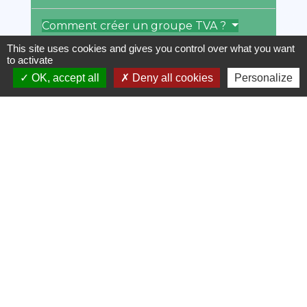
Comment créer un groupe TVA ?
This site uses cookies and gives you control over what you want
Quelles sont les relations entre les
to activate
membres du groupe TVA ?
OK, accept all
Deny all cookies
Personalize
Quelles sont les conséquences sur
les obligations fiscales ?
Combien de temps dure l'option ?
Comment faire évoluer le périmètre
du groupe TVA ? (entrées et sorties)
De quelle manière le groupe TVA
peut prendre fin ?