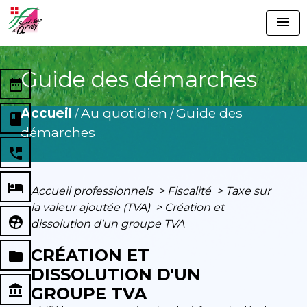
menu
Guide des démarches
date_range
Accueil
Au quotidien
Guide des
/
/
book
démarches
perm_phone_msg
local_hotel
Accueil professionnels
>
Fiscalité
>
Taxe sur
la valeur ajoutée (TVA)
>
Création et
supervised_user_circle
dissolution d'un groupe TVA
CRÉATION ET
folder
DISSOLUTION D'UN
account_balance
GROUPE TVA