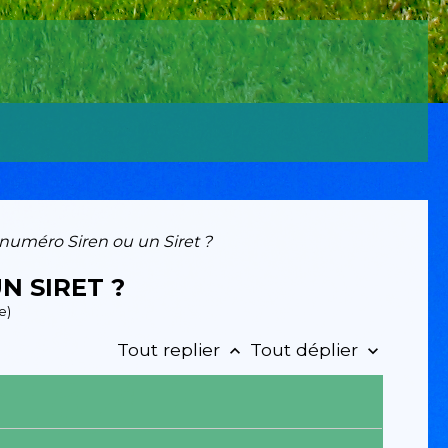
uméro Siren ou un Siret ?
 SIRET ?
e)
Tout replier
Tout déplier
keyboard_arrow_up
keyboard_arrow_down