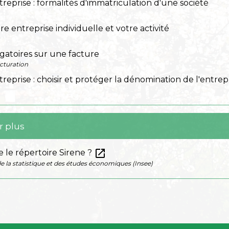
treprise : formalités d'immatriculation d'une société
re entreprise individuelle et votre activité
gatoires sur une facture
cturation
treprise : choisir et protéger la dénomination de l'entrep
r plus
open_in_new
 le répertoire Sirene ?
de la statistique et des études économiques (Insee)