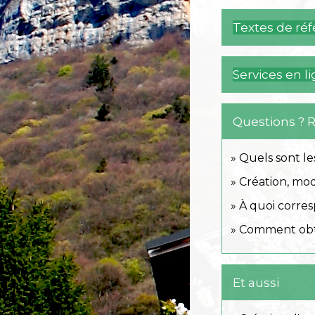
Textes de ré
Services en l
Questions ? 
Quels sont le
Création, modi
À quoi corre
Comment obte
Et aussi