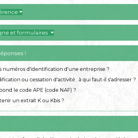
férence
igne et formulaires
Réponses !
s numéros d'identification d'une entreprise ?
fication ou cessation d'activité : à qui faut-il s'adresser ?
spond le code APE (code NAF) ?
nir un extrait K ou Kbis ?