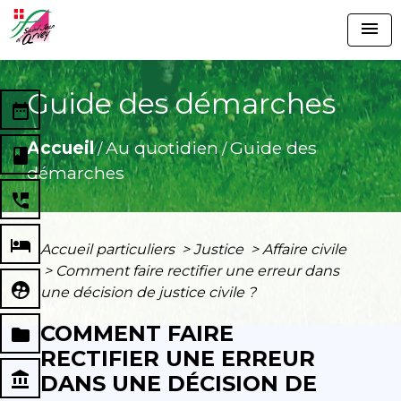
menu
Guide des démarches
date_range
Accueil
Au quotidien
Guide des
/
/
book
démarches
perm_phone_msg
local_hotel
Accueil particuliers
>
Justice
>
Affaire civile
>
Comment faire rectifier une erreur dans
supervised_user_circle
une décision de justice civile ?
COMMENT FAIRE
folder
RECTIFIER UNE ERREUR
account_balance
DANS UNE DÉCISION DE