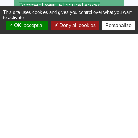
Comment saisir le tribunal en cas
d'erreur dans une décision de
This site uses cookies and gives you control over what you want
justice civile ?
to activate
OK, accept all
Deny all cookies
Personalize
Dans quel délai saisir le tribunal en
cas d'erreur dans une décision de
justice civile ?
Comment se déroule la procédure
de rectification en cas d'erreur dans
une décision de justice civile ?
Comment l'erreur dans une
décision de justice civile est-elle
corrigée ?
Combien coûte la procédure en cas
d'erreur dans une décision de
justice civile ?