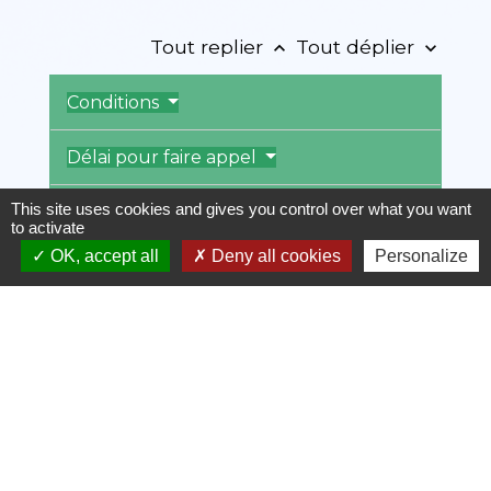
Tout replier
Tout déplier
keyboard_arrow_up
keyboard_arrow_down
Conditions
Délai pour faire appel
This site uses cookies and gives you control over what you want
Incidence de l'appel sur la première
to activate
décision
OK, accept all
Deny all cookies
Personalize
Avocat
Démarche
Coût
Recours