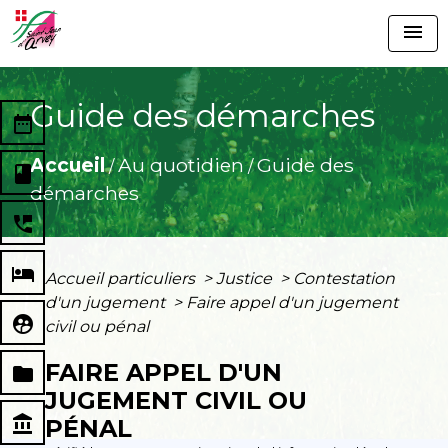
menu
Guide des démarches
date_range
Accueil
Au quotidien
Guide des
/
/
book
démarches
perm_phone_msg
local_hotel
Accueil particuliers
>
Justice
>
Contestation
d'un jugement
>
Faire appel d'un jugement
supervised_user_circle
civil ou pénal
FAIRE APPEL D'UN
folder
JUGEMENT CIVIL OU
account_balance
PÉNAL