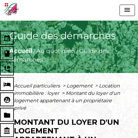
menu
Guide des démarches
date_range
Accueil
Au quotidien
Guide des
/
/
book
démarches
perm_phone_msg
local_hotel
Accueil particuliers
>
Logement
>
Location
immobilière : loyer
>
Montant du loyer d'un
supervised_user_circle
logement appartenant à un propriétaire
privé
folder
MONTANT DU LOYER D'UN
LOGEMENT
account_balance