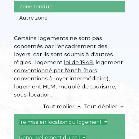
Zone tendue
Autre zone
Certains logements ne sont pas
concernés par l'encadrement des
loyers, car ils sont soumis à d'autres
règles : logement
loi de 1948
, logement
conventionné par l'Anah (hors
conventions à loyer intermédiaire)
,
logement
HLM
,
meublé de tourisme
,
sous-location.
Tout replier
Tout déplier
keyboard_arrow_up
keyboard_arrow_down
1re mise en location du logement
Renouvellement du bail