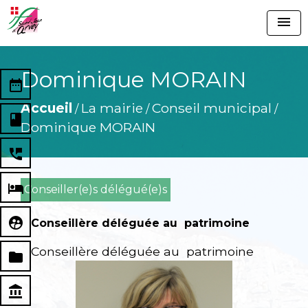
menu
Dominique MORAIN
date_range
Accueil
La mairie
Conseil municipal
/
/
/
book
Dominique MORAIN
perm_phone_msg
local_hotel
Conseiller(e)s délégué(e)s
supervised_user_circle
Conseillère déléguée au patrimoine
Conseillère déléguée au patrimoine
folder
account_balance