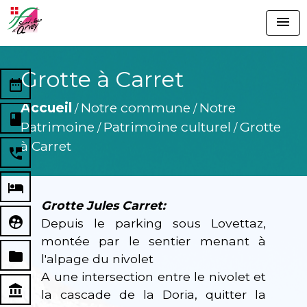
menu
Grotte à Carret
date_range
Accueil
Notre commune
Notre
/
/
book
Patrimoine
Patrimoine culturel
Grotte
/
/
à Carret
perm_phone_msg
local_hotel
Grotte Jules Carret:
supervised_user_circle
Depuis le parking sous Lovettaz,
montée par le sentier menant à
folder
l'alpage du nivolet
A une intersection entre le nivolet et
account_balance
la cascade de la Doria, quitter la