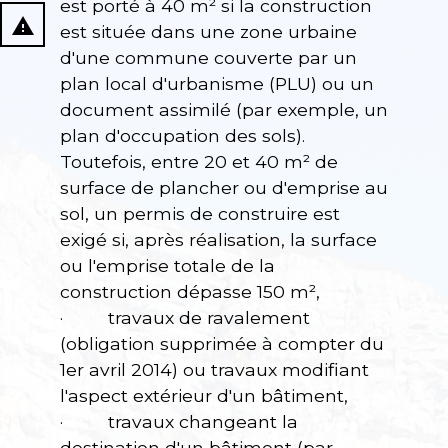
est porté à 40 m² si la construction
report_problem
est située dans une zone urbaine
d'une commune couverte par un
plan local d'urbanisme (PLU) ou un
document assimilé (par exemple, un
plan d'occupation des sols).
Toutefois, entre 20 et 40 m² de
surface de plancher ou d'emprise au
sol, un permis de construire est
exigé si, après réalisation, la surface
ou l'emprise totale de la
construction dépasse 150 m²,
· travaux de ravalement
(obligation supprimée à compter du
1er avril 2014) ou travaux modifiant
l'aspect extérieur d'un bâtiment,
· travaux changeant la
destination d'un bâtiment (par