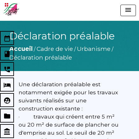
menu
Déclaration préalable
date_range
Accueil
Cadre de vie
Urbanisme
/
/
/
book
Déclaration préalable
perm_phone_msg
Une déclaration préalable est
local_hotel
notamment exigée pour les travaux
supervised_user_circle
suivants réalisés sur une
construction existante :
folder
· travaux qui créent entre 5 m²
ou 20 m² de surface de plancher ou
account_balance
d'emprise au sol. Le seuil de 20 m²