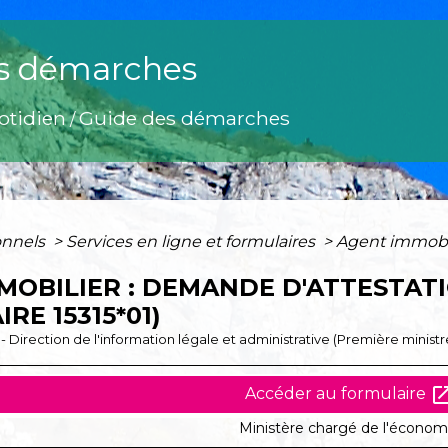
s démarches
otidien
Guide des démarches
/
onnels
>
Services en ligne et formulaires
>
Agent immobil
MOBILIER : DEMANDE D'ATTESTATI
RE 15315*01)
1 - Direction de l'information légale et administrative (Première ministr
open_in_
Accéder au formulaire
Ministère chargé de l'économ