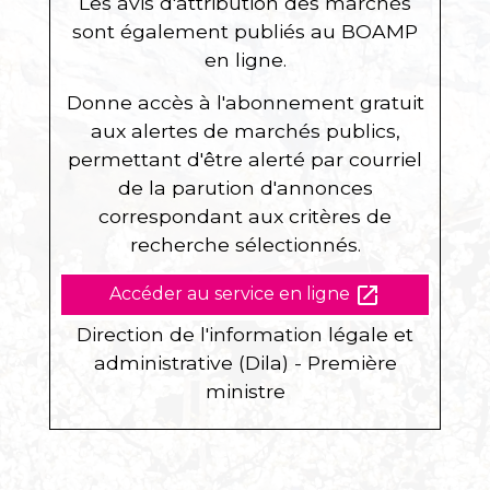
Les avis d'attribution des marchés
sont également publiés au BOAMP
en ligne.
Donne accès à l'abonnement gratuit
aux alertes de marchés publics,
permettant d'être alerté par courriel
de la parution d'annonces
correspondant aux critères de
recherche sélectionnés.
open_in_new
Accéder au service en ligne
Direction de l'information légale et
administrative (Dila) - Première
ministre