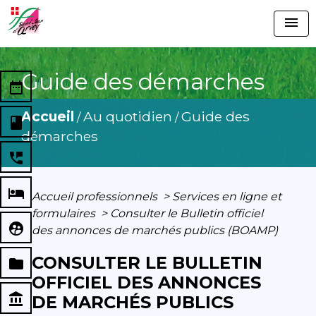
menu
Guide des démarches
date_range
Accueil
Au quotidien
Guide des
/
/
book
démarches
perm_phone_msg
local_hotel
Accueil professionnels
>
Services en ligne et
formulaires
>
Consulter le Bulletin officiel
supervised_user_circle
des annonces de marchés publics (BOAMP)
CONSULTER LE BULLETIN
folder
OFFICIEL DES ANNONCES
account_balance
DE MARCHÉS PUBLICS