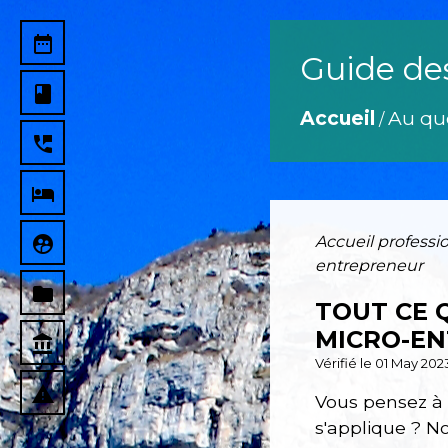
date_range
Guide de
book
Accueil
Au qu
/
perm_phone_msg
local_hotel
supervised_user_circle
Accueil professi
entrepreneur
folder
TOUT CE Q
MICRO-E
account_balance
Vérifié le 01 May 202
report_problem
Vous pensez à 
s'applique ? N