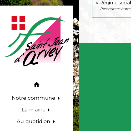
Régime socia
Ressources huma
home
Notre commune
La mairie
Au quotidien