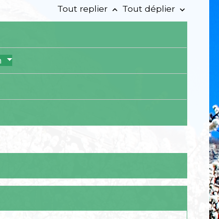
Tout replier
Tout déplier
keyboard_arrow_up
keyboard_arrow_down
n