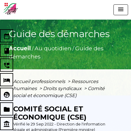
menu
Guide des démarches
date_range
Accueil
Au quotidien
Guide des
/
/
book
démarches
perm_phone_msg
local_hotel
Accueil professionnels
>
Ressources
humaines
>
Droits syndicaux
>
Comité
supervised_user_circle
social et économique (CSE)
COMITÉ SOCIAL ET
folder
ÉCONOMIQUE (CSE)
account_balance
Vérifié le 29 Sep 2022 - Direction de l'information
légale et administrative (Première ministre)