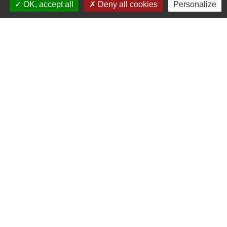
OK, accept all
Deny all cookies
Personalize
pendant 12 mois consécutifs.
Textes de référence
Questions ? Réponses !
Comment se déroulent les réunions du
comité social et économique (CSE) ?
En quoi consiste le droit d'alerte du
comité social et économique (CSE) ?
De quels moyens dispose le comité social
et économique (CSE) ?
Un ressortissant européen salarié en
France a-t-il les mêmes droits qu'un salarié