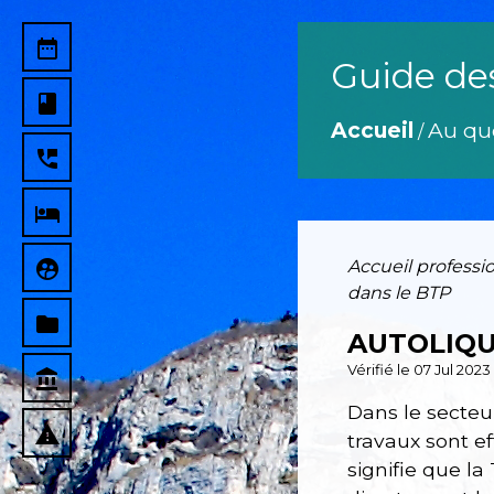
date_range
Guide de
book
Accueil
Au qu
/
perm_phone_msg
local_hotel
supervised_user_circle
Accueil professi
dans le BTP
folder
AUTOLIQU
Vérifié le 07 Jul 202
account_balance
Dans le secteur
report_problem
travaux sont e
signifie que la