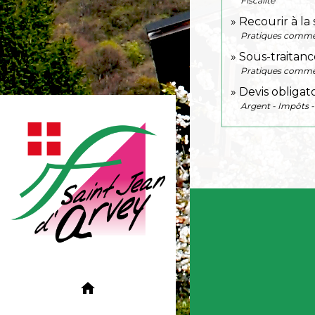
Fiscalité
Recourir à la
Pratiques comme
Sous-traitanc
Pratiques comme
Devis obligato
Argent - Impôts
home