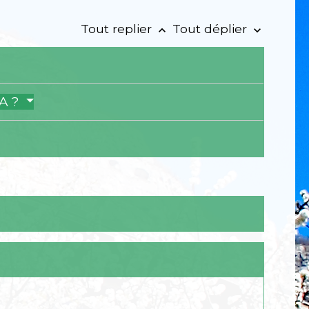
Tout replier
Tout déplier
keyboard_arrow_up
keyboard_arrow_down
VA ?