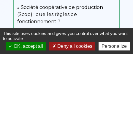
Société coopérative de production
(Scop) : quelles règles de
fonctionnement ?
This site uses cookies and gives you control over what you want
to activate
Et aussi
OK, accept all
Deny all cookies
Personalize
Épargne salariale, participation et
intéressement
Argent - Impôts - Consommation
Déclarer et payer les cotisations sociales
de vos salariés
Ressources humaines
CSG et CRDS sur les revenus d'activité et
de remplacement
Argent - Impôts - Consommation
Plan de sauvegarde de l'emploi (PSE) -
Licenciement économique