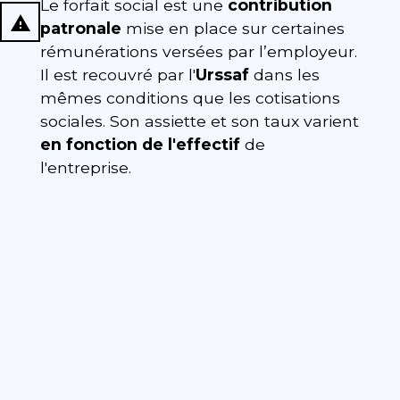
Le forfait social est une
contribution
report_problem
patronale
mise en place sur certaines
rémunérations versées par l’employeur.
Il est recouvré par l'
Urssaf
dans les
mêmes conditions que les cotisations
sociales. Son assiette et son taux varient
en fonction de l'effectif
de
l'entreprise.