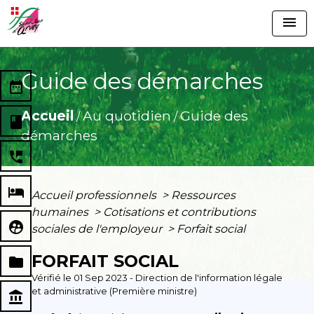
menu
Guide des démarches
date_range
Accueil
Au quotidien
Guide des
/
/
book
démarches
perm_phone_msg
local_hotel
Accueil professionnels
>
Ressources
humaines
>
Cotisations et contributions
supervised_user_circle
sociales de l'employeur
>
Forfait social
FORFAIT SOCIAL
folder
Vérifié le 01 Sep 2023 - Direction de l'information légale
et administrative (Première ministre)
account_balance