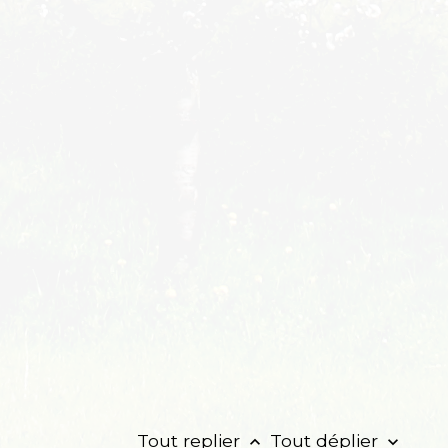
Tout replier
Tout déplier
keyboard_arrow_up
keyboard_arrow_down