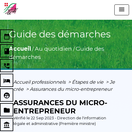
menu
Guide des démarches
date_range
Accueil
Au quotidien
Guide des
/
/
book
démarches
perm_phone_msg
local_hotel
Accueil professionnels
>
Étapes de vie
>
Je
crée
>
Assurances du micro-entrepreneur
supervised_user_circle
ASSURANCES DU MICRO-
folder
ENTREPRENEUR
Vérifié le 22 Sep 2023 - Direction de l'information
légale et administrative (Première ministre)
account_balance