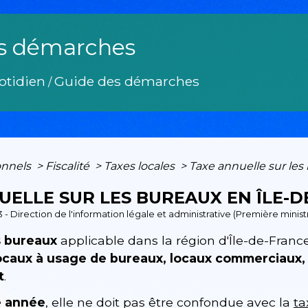
s démarches
otidien
Guide des démarches
/
onnels
>
Fiscalité
>
Taxes locales
>
Taxe annuelle sur les
UELLE SUR LES BUREAUX EN ÎLE-D
3 - Direction de l'information légale et administrative (Première minist
s bureaux
applicable dans la région d'Île-de-Franc
ocaux à usage de bureaux, locaux commerciaux,
t
.
 année
, elle ne doit pas être confondue avec la
ta