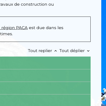
 travaux de construction ou
n région PACA
est due dans les
times.
Tout replier
Tout déplier
keyboard_arrow_up
keyboard_arrow_down