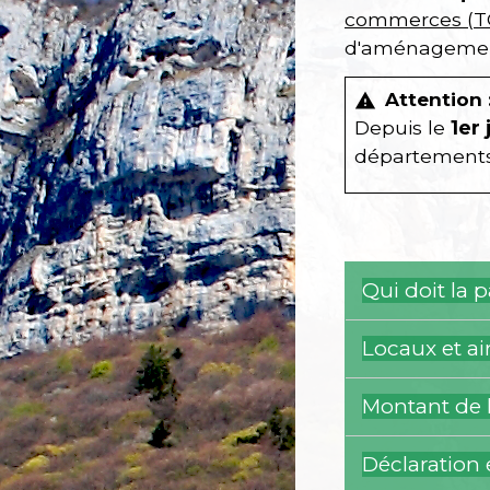
commerces (T
d'aménagemen
Attention 
warning
Depuis le
1
er
départements
Qui doit la 
Locaux et a
Montant de 
Déclaration 