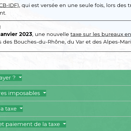
CB-IDF)
, qui est versée en une seule fois, lors des
t.
:
janvier 2023
, une nouvelle
taxe sur les bureaux e
 des Bouches-du-Rhône, du Var et des Alpes-Mari
payer ?
ires imposables
la taxe
et paiement de la taxe