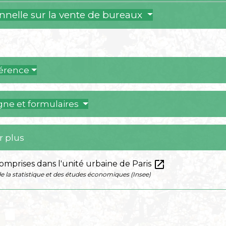
nnelle sur la vente de bureaux
férence
igne et formulaires
r plus
open_in_new
prises dans l'unité urbaine de Paris
de la statistique et des études économiques (Insee)