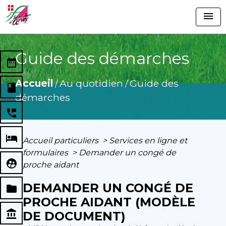
menu
Guide des démarches
date_range
Accueil
Au quotidien
Guide des
/
/
book
démarches
perm_phone_msg
local_hotel
Accueil particuliers
>
Services en ligne et
formulaires
>
Demander un congé de
supervised_user_circle
proche aidant
DEMANDER UN CONGÉ DE
folder
PROCHE AIDANT (MODÈLE
account_balance
DE DOCUMENT)