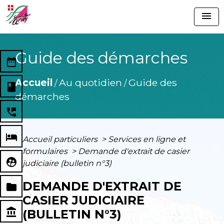
menu
Guide des démarches
date_range
Accueil
Au quotidien
Guide des
/
/
book
démarches
perm_phone_msg
local_hotel
Accueil particuliers
>
Services en ligne et
formulaires
>
Demande d'extrait de casier
supervised_user_circle
judiciaire (bulletin n°3)
DEMANDE D'EXTRAIT DE
folder
CASIER JUDICIAIRE
account_balance
(BULLETIN N°3)