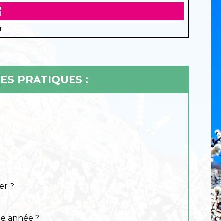
new
r
ES PRATIQUES :
er ?
ême année ?