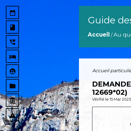
date_range
Guide de
book
Accueil
Au qu
/
perm_phone_msg
local_hotel
supervised_user_circle
Accueil particuli
DEMANDE 
folder
12669*02)
Vérifié le 15 Mar 202
account_balance
report_problem