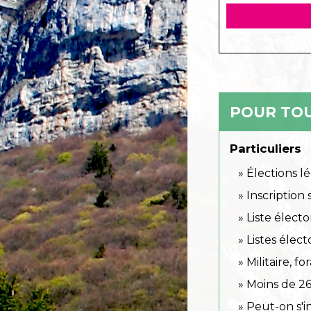
POUR TOU
Particuliers
Élections lé
Inscription
Liste élector
Listes élect
Militaire, f
Moins de 26 
Peut-on s'i