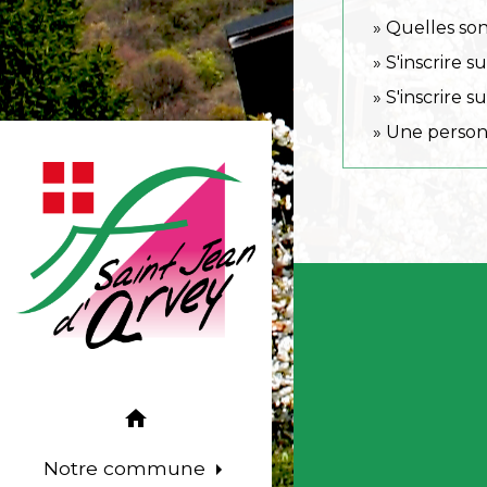
Quelles son
S'inscrire su
S'inscrire su
Une personn
home
Notre commune