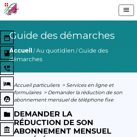
menu
Guide des démarches
date_range
Accueil
Au quotidien
Guide des
/
/
book
démarches
perm_phone_msg
local_hotel
Accueil particuliers
>
Services en ligne et
formulaires
>
Demander la réduction de son
supervised_user_circle
abonnement mensuel de téléphone fixe
DEMANDER LA
folder
RÉDUCTION DE SON
account_balance
ABONNEMENT MENSUEL