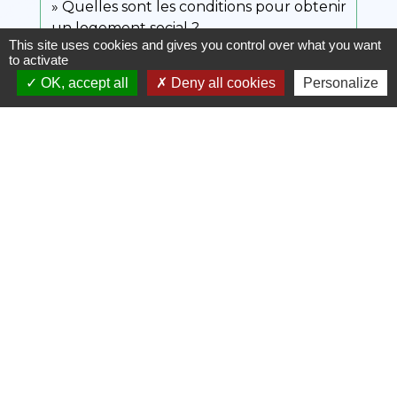
Quelles sont les conditions pour obtenir
un logement social ?
This site uses cookies and gives you control over what you want
to activate
OK, accept all
Deny all cookies
Personalize
Et aussi
Aide pour le dépôt de garantie ou la
caution d'un logement en location
Logement
Location immobilière : contrat de location
(bail)
Logement
Location immobilière : loyer
Logement
Location immobilière : obligations du
propriétaire (bailleur)
Logement
Location immobilière : obligations du