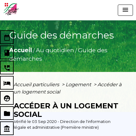
menu
Guide des démarches
date_range
Accueil
Au quotidien
Guide des
/
/
book
démarches
perm_phone_msg
local_hotel
Accueil particuliers
>
Logement
>
Accéder à
un logement social
supervised_user_circle
ACCÉDER À UN LOGEMENT
folder
SOCIAL
Vérifié le 03 Sep 2020 - Direction de l'information
légale et administrative (Première ministre)
account_balance