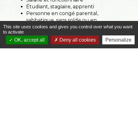
Étudiant, stagiaire, apprenti
Personne en congé parental,
sabbatique, sans solde ou en
This site uses cookies and gives you control over what you want
disponibilité
to activate
Travailleur non salarié
OK, accept all
Deny all cookies
Personalize
Services en ligne et formulaires
Signaler une erreur sur cette page
Contacts
Commune de Saint Jean d'Arvey
2461, route des Bauges