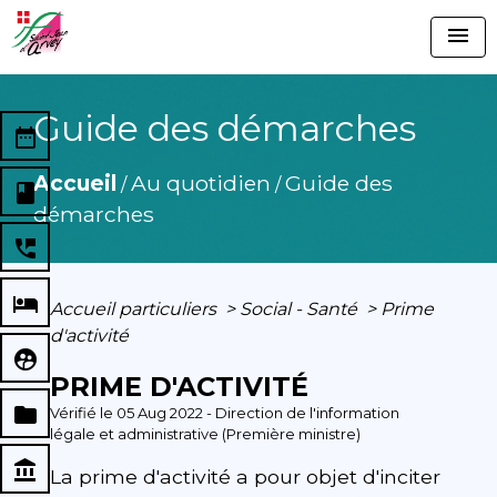
menu
Guide des démarches
date_range
Accueil
Au quotidien
Guide des
/
/
book
démarches
perm_phone_msg
local_hotel
Accueil particuliers
>
Social - Santé
>
Prime
d'activité
supervised_user_circle
PRIME D'ACTIVITÉ
folder
Vérifié le 05 Aug 2022 - Direction de l'information
légale et administrative (Première ministre)
account_balance
La prime d'activité a pour objet d'inciter