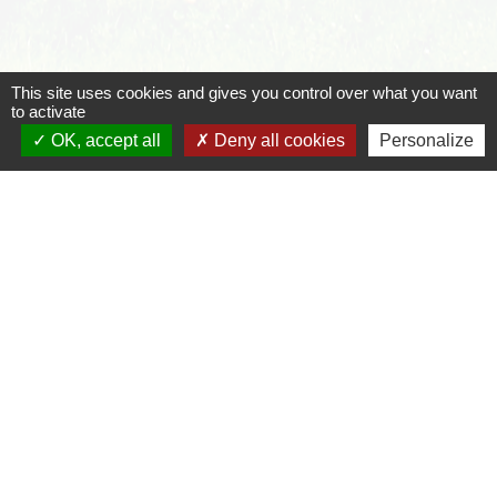
This site uses cookies and gives you control over what you want
to activate
Pour en savoir plus
OK, accept all
Deny all cookies
Personalize
open_in_new
Site des impôts
Ministère chargé des finances
Signaler une erreur sur cette page
Contacts
Commune de Saint Jean d'Arvey
2461, route des Bauges