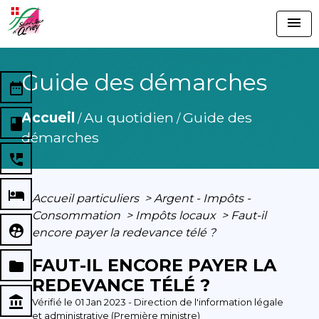
menu
Guide des démarches
date_range
Accueil
Au quotidien
Guide des
/
/
book
démarches
perm_phone_msg
local_hotel
Accueil particuliers
>
Argent - Impôts -
Consommation
>
Impôts locaux
>
Faut-il
supervised_user_circle
encore payer la redevance télé ?
FAUT-IL ENCORE PAYER LA
folder
REDEVANCE TÉLÉ ?
account_balance
Vérifié le 01 Jan 2023 - Direction de l'information légale
et administrative (Première ministre)