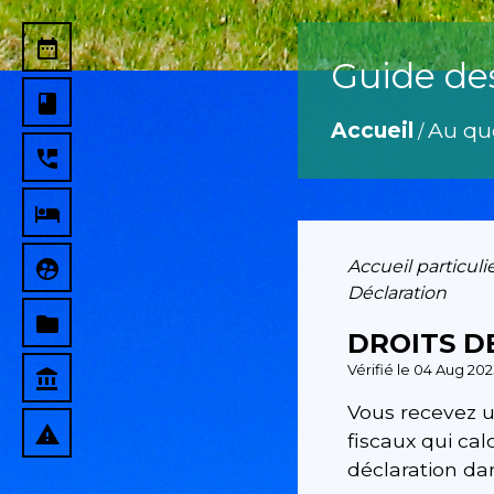
date_range
Guide de
book
Accueil
Au qu
/
perm_phone_msg
local_hotel
supervised_user_circle
Accueil particuli
Déclaration
folder
DROITS D
Vérifié le 04 Aug 202
account_balance
Vous recevez u
report_problem
fiscaux qui ca
déclaration dan