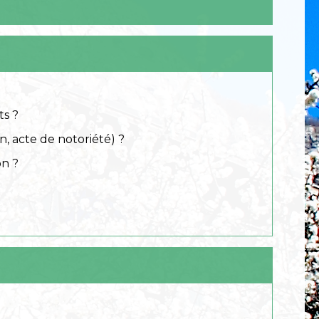
ts ?
, acte de notoriété) ?
on ?