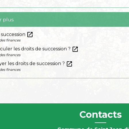
r plus
open_in_new
 succession
des finances
open_in_new
ler les droits de succession ?
des finances
open_in_new
r les droits de succession ?
des finances
Contacts