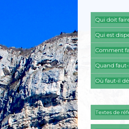
Qui doit fai
Qui est disp
Comment fai
Quand faut-i
Où faut-il d
Textes de ré