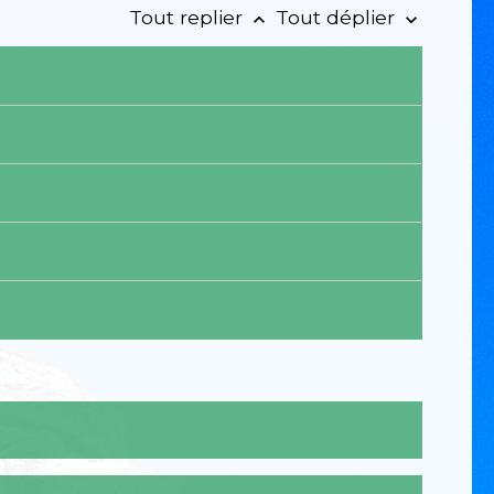
Tout replier
Tout déplier
keyboard_arrow_up
keyboard_arrow_down