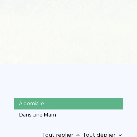
À domicile
Dans une Mam
Tout replier
Tout déplier
keyboard_arrow_up
keyboard_arrow_down