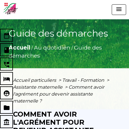
menu
Guide des démarches
date_range
Accueil
Au quotidien
Guide des
/
/
book
démarches
perm_phone_msg
local_hotel
Accueil particuliers
>
Travail - Formation
>
Assistante maternelle
>
Comment avoir
supervised_user_circle
l'agrément pour devenir assistante
maternelle ?
folder
COMMENT AVOIR
L'AGRÉMENT POUR
account_balance