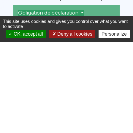
Obligation de déclaration
This site uses cookies and gives you control over what you want
to activate
Formation
OK, accept all
Deny all cookies
Personalize
Demande d'agrément
Instruction de la demande
Décision d'agrément
Nombre d'enfants pouvant être
accueillis
Déménagement de l'assistante
maternelle
Renouvellement d'agrément