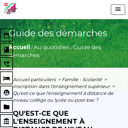
menu
Guide des démarches
date_range
Accueil
Au quotidien
Guide des
/
/
book
démarches
perm_phone_msg
local_hotel
Accueil particuliers
>
Famille - Scolarité
>
Inscription dans l'enseignement supérieur
>
supervised_user_circle
Qu'est-ce que l'enseignement à distance de
niveau collège ou lycée ou post-bac ?
folder
QU'EST-CE QUE
L'ENSEIGNEMENT À
account_balance