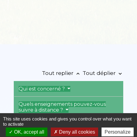
Tout replier
Tout déplier
keyboard_arrow_up
keyboard_arrow_down
Qui est concerné ?
Quels enseignements pouvez-vous
suivre à distance ?
This site uses cookies and gives you control over what you want
to activate
Comment les cours à distance sont-
ils organisés ?
OK, accept all
Deny all cookies
Personalize