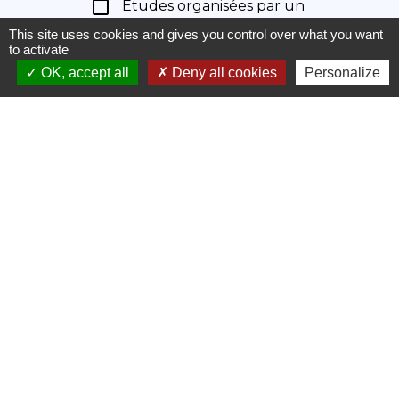
check_box_outline_blank
Études organisées par un
programme européen
This site uses cookies and gives you control over what you want
to activate
OK, accept all
Deny all cookies
Personalize
Textes de référence
Services en ligne et formulaires
Questions ? Réponses !
Peut-on exercer une profession
paramédicale en France avec un diplôme
étranger ?
Un étudiant européen peut-il travailler
en France ?