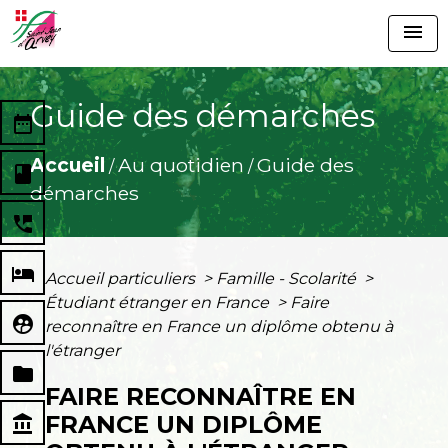
menu
Guide des démarches
date_range
Accueil
Au quotidien
Guide des
/
/
book
démarches
perm_phone_msg
local_hotel
Accueil particuliers
>
Famille - Scolarité
>
Étudiant étranger en France
>
Faire
supervised_user_circle
reconnaître en France un diplôme obtenu à
l'étranger
folder
FAIRE RECONNAÎTRE EN
FRANCE UN DIPLÔME
account_balance