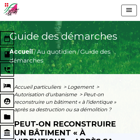
menu
Guide des démarches
date_range
Accueil
Au quotidien
Guide des
/
/
book
démarches
perm_phone_msg
local_hotel
Accueil particuliers
>
Logement
>
Autorisation d'urbanisme
>
Peut-on
supervised_user_circle
reconstruire un bâtiment « à l'identique »
après sa destruction ou sa démolition ?
folder
PEUT-ON RECONSTRUIRE
UN BÂTIMENT « À
account_balance