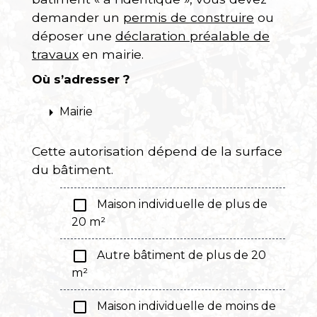
demander un
permis de construire
ou
déposer une
déclaration préalable de
travaux
en mairie.
Où s’adresser ?
arrow_right
Mairie
Cette autorisation dépend de la surface
du bâtiment.
check_box_outline_blank
Maison individuelle de plus de
20 m²
check_box_outline_blank
Autre bâtiment de plus de 20
m²
check_box_outline_blank
Maison individuelle de moins de