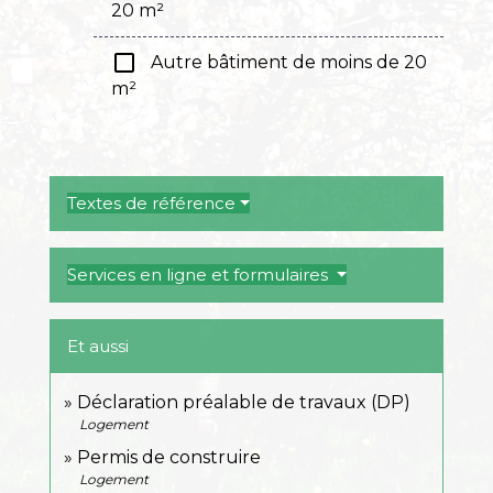
20 m²
check_box_outline_blank
Autre bâtiment de moins de 20
m²
Textes de référence
Services en ligne et formulaires
Et aussi
Déclaration préalable de travaux (DP)
Logement
Permis de construire
Logement