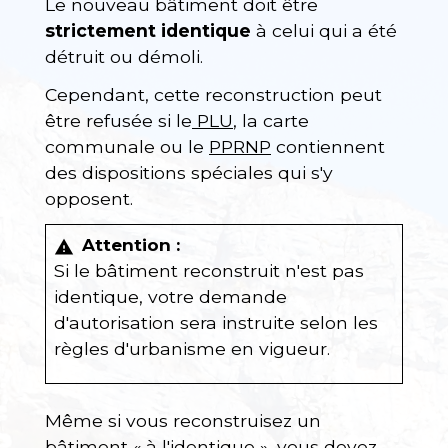
Le nouveau bâtiment doit être
strictement identique
à celui qui a été
détruit ou démoli.
Cependant, cette reconstruction peut
être refusée si le
PLU
, la carte
communale ou le
PPRNP
contiennent
des dispositions spéciales qui s'y
opposent.
Attention :
warning
Si le bâtiment reconstruit n'est pas
identique, votre demande
d'autorisation sera instruite selon les
règles d'urbanisme en vigueur.
Même si vous reconstruisez un
bâtiment « à l'identique », vous devez