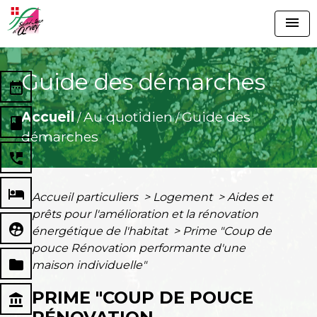
menu
Guide des démarches
date_range
Accueil
Au quotidien
Guide des
/
/
book
démarches
perm_phone_msg
local_hotel
Accueil particuliers
>
Logement
>
Aides et
prêts pour l'amélioration et la rénovation
supervised_user_circle
énergétique de l'habitat
>
Prime "Coup de
pouce Rénovation performante d'une
folder
maison individuelle"
PRIME "COUP DE POUCE
account_balance