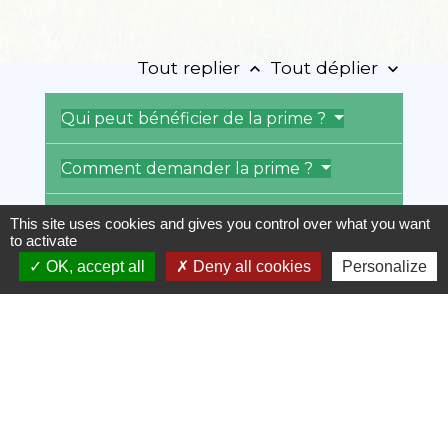
Tout replier
Tout déplier
keyboard_arrow_up
keyboard_arrow_down
Qui peut bénéficier de la prime ?
Comment demander la prime ?
Quel est le montant de la prime ?
This site uses cookies and gives you control over what you want
to activate
OK, accept all
Deny all cookies
Personalize
La prime est-elle cumulable avec
d'autres aides ?
Textes de référence