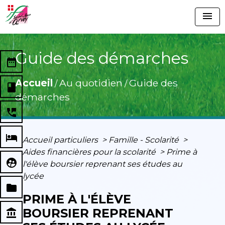
menu
Guide des démarches
date_range
Accueil
Au quotidien
Guide des
/
/
book
démarches
perm_phone_msg
local_hotel
Accueil particuliers
>
Famille - Scolarité
>
Aides financières pour la scolarité
>
Prime à
supervised_user_circle
l'élève boursier reprenant ses études au
lycée
folder
PRIME À L'ÉLÈVE
BOURSIER REPRENANT
account_balance