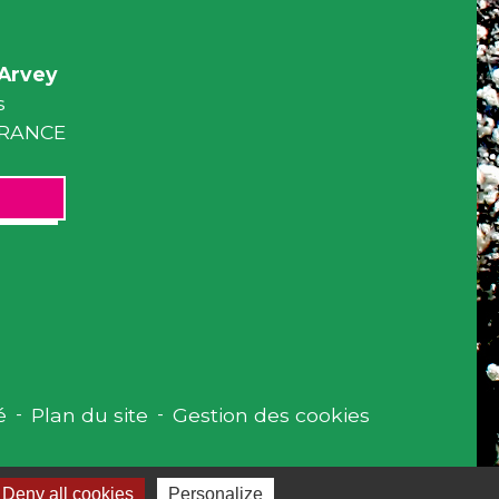
Arvey
s
 FRANCE
é
-
Plan du site
-
Gestion des cookies
Deny all cookies
Personalize