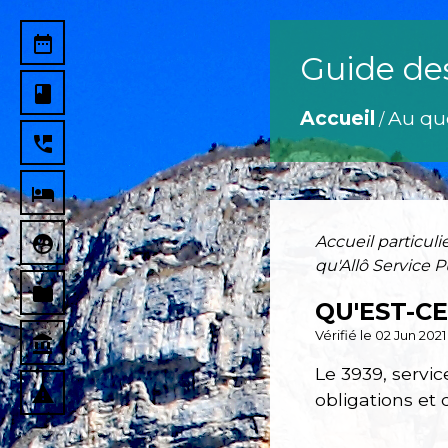
date_range
Guide de
book
Accueil
Au qu
/
perm_phone_msg
local_hotel
supervised_user_circle
Accueil particuli
qu'Allô Service P
folder
QU'EST-CE
Vérifié le 02 Jun 202
account_balance
Le 3939, servic
report_problem
obligations et