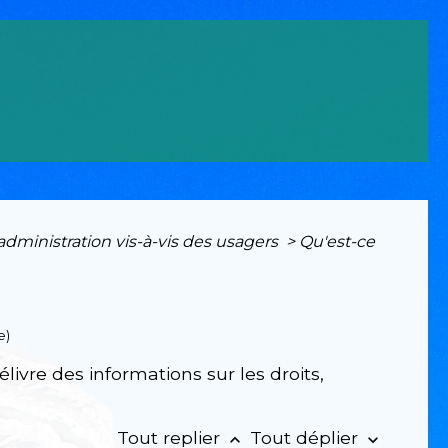
'administration vis-à-vis des usagers
>
Qu'est-ce
e)
ivre des informations sur les droits,
Tout replier
Tout déplier
keyboard_arrow_up
keyboard_arrow_down