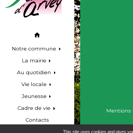
home
Notre commune
La mairie
Au quotidien
Vie locale
Jeunesse
Cadre de vie
Mentions 
Contacts
language
This site uses cookies and gives you