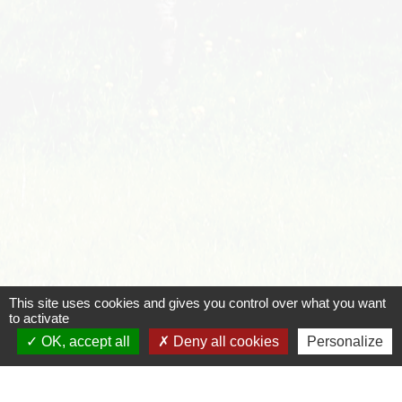
Tout replier
Tout déplier
keyboard_arrow_up
keyboard_arrow_down
This site uses cookies and gives you control over what you want
to activate
OK, accept all
Deny all cookies
Personalize
Vous êtes locataire ou propriétaire