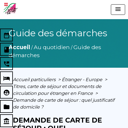
menu
Guide des démarches
date_range
Accueil
Au quotidien
Guide des
/
/
book
démarches
perm_phone_msg
local_hotel
Accueil particuliers
>
Étranger - Europe
>
Titres, carte de séjour et documents de
supervised_user_circle
circulation pour étranger en France
>
Demande de carte de séjour : quel justificatif
folder
de domicile ?
DEMANDE DE CARTE DE
account_balance