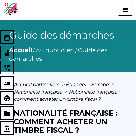
menu
Guide des démarches
date_range
Accueil
Au quotidien
Guide des
/
/
book
démarches
perm_phone_msg
local_hotel
Accueil particuliers
>
Étranger - Europe
>
Nationalité française
>
Nationalité française :
supervised_user_circle
comment acheter un timbre fiscal ?
NATIONALITÉ FRANÇAISE :
folder
COMMENT ACHETER UN
account_balance
TIMBRE FISCAL ?