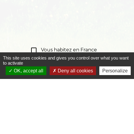
check_box_outline_blank
Vous habitez en France
This site uses cookies and gives you control over what you want
to activate
check_box_outline_blank
Vous habitez à l'étranger
OK, accept all
Deny all cookies
Personalize
Textes de référence
Services en ligne et formulaires
Signaler une erreur sur cette page