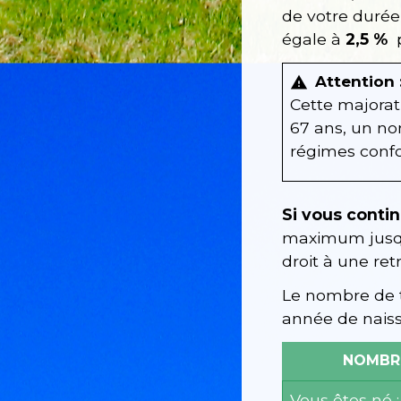
de votre durée
égale à
2,5 %
p
Attention 
warning
Cette majorat
67 ans, un no
régimes confon
Si vous contin
maximum jusqu’
droit à une ret
Le nombre de tr
année de naiss
NOMBRE
Vous êtes né :