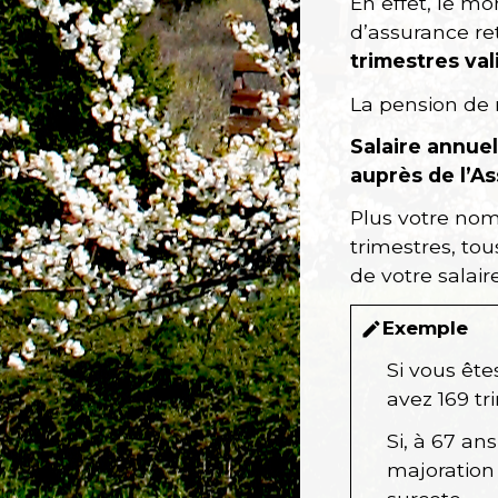
En effet, le mo
d’assurance ret
trimestres val
La pension de r
Salaire annue
auprès de l’As
Plus votre nom
trimestres, to
de votre salai
Exemple
edit
Si vous ête
avez 169 t
Si, à 67 an
majoration