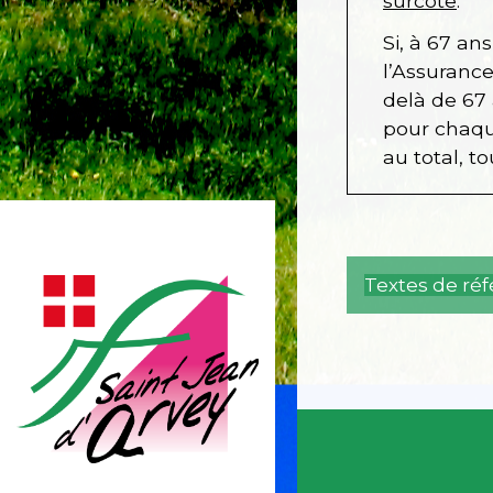
surcote
.
Si, à 67 an
l’Assurance
delà de 67 
pour chaque
au total, t
Textes de ré