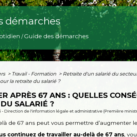
s démarches
otidien
Guide des démarches
/
ers
>
Travail - Formation
>
Retraite d'un salarié du secteu
r la retraite du salarié ?
ER APRÈS 67 ANS : QUELLES CONS
DU SALARIÉ ?
3 - Direction de l'information légale et administrative (Première minist
delà de 67 ans peut vous permettre d’augmenter le
ous continuez de travailler au-delà de 67 ans
, vo