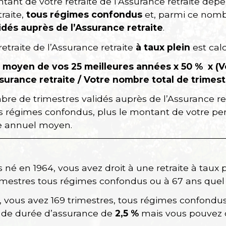
ntant de votre retraite de l’Assurance retraite dé
raite,
tous régimes confondus
et, parmi ce nombr
idés auprès de l’Assurance retraite
.
etraite de l’Assurance retraite
à taux plein
est cal
l moyen de vos 25 meilleures années x
50 %
x (V
surance retraite
/ Votre nombre total de trimes
bre de trimestres validés auprès de l’Assurance re
us régimes confondus, plus le montant de votre pen
re annuel moyen.
s né en 1964, vous avez droit à une retraite à taux p
rimestres tous régimes confondus ou à 67 ans quel 
s, vous avez 169 trimestres, tous régimes confondu
 de durée d’assurance de
2,5 %
mais vous pouvez c