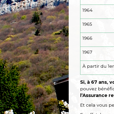
1964
1965
1966
1967
À partir du 1
er
Si, à 67 ans,
pouvez bénéfic
l’Assurance re
Et cela vous p