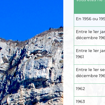
En 1956 ou 19
Entre le 1
er
jan
décembre 19
Entre le 1
er
jan
1961
Entre le 1
er
se
décembre 196
1962
1963