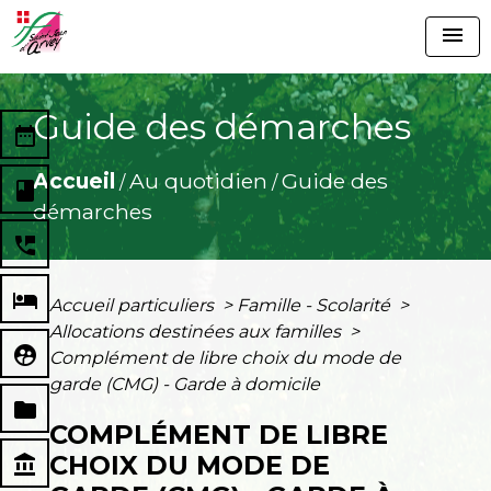
menu
Guide des démarches
date_range
Accueil
Au quotidien
Guide des
/
/
book
démarches
perm_phone_msg
local_hotel
Accueil particuliers
>
Famille - Scolarité
>
Allocations destinées aux familles
>
supervised_user_circle
Complément de libre choix du mode de
garde (CMG) - Garde à domicile
folder
COMPLÉMENT DE LIBRE
CHOIX DU MODE DE
account_balance