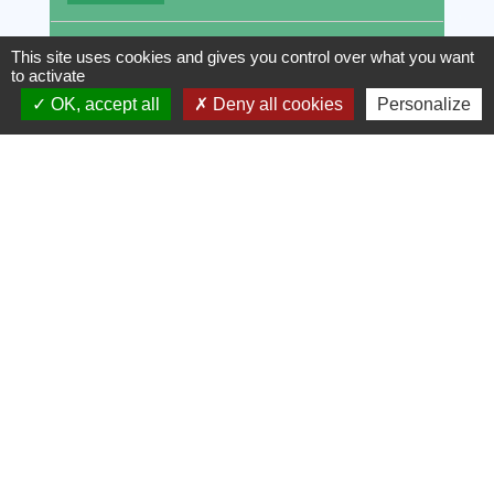
Prise en charge des cotisations
This site uses cookies and gives you control over what you want
sociales
to activate
OK, accept all
Deny all cookies
Personalize
Demande
Versement
Comment procéder en cas de
changement de situation ?
Textes de référence
Services en ligne et formulaires