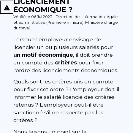
LICENCIEMENT
report_problem
ÉCONOMIQUE ?
Vérifié le 06 Jul 2023 - Direction de l'information légale
et administrative (Première ministre), Ministère chargé
du travail
Lorsque l'employeur envisage de
licencier un ou plusieurs salariés pour
un motif économique
, il doit prendre
en compte des
critères
pour fixer
l'ordre des licenciements économiques.
Quels sont les critères pris en compte
pour fixer cet ordre ? L'employeur doit-il
informer le salarié licencié des critères
retenus ? L'employeur peut-il être
sanctionné s'il ne respecte pas les
critères ?
Nous faisons un point sur la