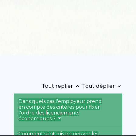
Tout replier
Tout déplier
keyboard_arrow_up
keyboard_arrow_down
Dans quels cas l'employeur prend
en compte des critères pour fixer
l'ordre des licenciements
économiques ?
Comment sont mis en oeuvre les