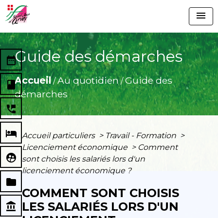
menu
Guide des démarches
date_range
Accueil
Au quotidien
Guide des
/
/
book
démarches
perm_phone_msg
local_hotel
Accueil particuliers
>
Travail - Formation
>
Licenciement économique
>
Comment
supervised_user_circle
sont choisis les salariés lors d'un
licenciement économique ?
folder
COMMENT SONT CHOISIS
LES SALARIÉS LORS D'UN
account_balance