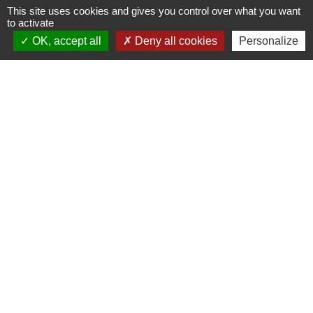
critères d'ordre de licenciement
This site uses cookies and gives you control over what you want
économique ?
to activate
OK, accept all
Deny all cookies
Personalize
Quels sont les critères pris en
compte pour fixer l'ordre des
licenciements économiques ?
L'employeur peut-il favoriser un des
critères de licenciement
économique ?
Comment le salarié peut-il être
informé des critères retenus pour
fixer l'ordre des licenciements ?
L'employeur peut-il être sanctionné
s'il ne respecte pas les critères ?