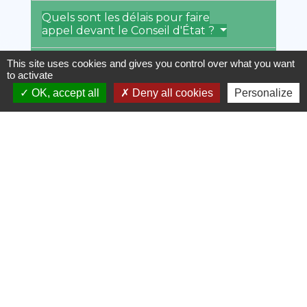
Quels sont les délais pour faire
appel devant le Conseil d'État ?
This site uses cookies and gives you control over what you want
Comment le Conseil d'État juge-t-il
to activate
l'affaire ?
OK, accept all
Deny all cookies
Personalize
Est-il possible de contester la
décision en appel du Conseil
d'État ?
Textes de référence
Questions ? Réponses !
Qu'est-ce qu'une question prioritaire de
constitutionnalité (QPC) ?