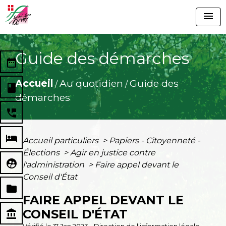
menu
Guide des démarches
date_range
Accueil
Au quotidien
Guide des
/
/
book
démarches
perm_phone_msg
local_hotel
Accueil particuliers
>
Papiers - Citoyenneté -
Élections
>
Agir en justice contre
supervised_user_circle
l'administration
>
Faire appel devant le
Conseil d'État
folder
FAIRE APPEL DEVANT LE
CONSEIL D'ÉTAT
account_balance