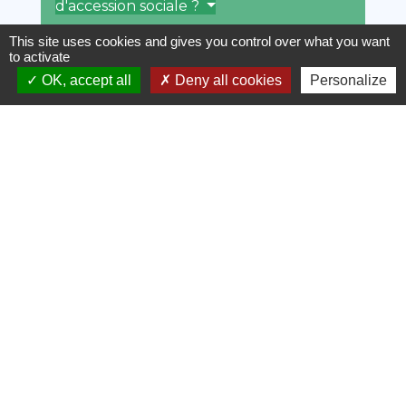
d'accession sociale ?
This site uses cookies and gives you control over what you want
Où demander le prêt d'accession
to activate
sociale ?
OK, accept all
Deny all cookies
Personalize
Peut-on ajouter un autre
financement au prêt d'accession
sociale ?
Textes de référence
Questions ? Réponses !
Garantie co-emprunteur : que faire en
cas de divorce ou de séparation du
couple ?