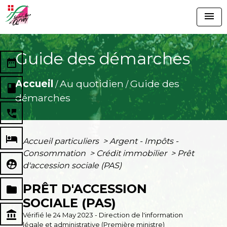
menu
Guide des démarches
date_range
Accueil
Au quotidien
Guide des
/
/
book
démarches
perm_phone_msg
local_hotel
Accueil particuliers
>
Argent - Impôts -
Consommation
>
Crédit immobilier
>
Prêt
supervised_user_circle
d'accession sociale (PAS)
PRÊT D'ACCESSION
folder
SOCIALE (PAS)
account_balance
Vérifié le 24 May 2023 - Direction de l'information
légale et administrative (Première ministre)