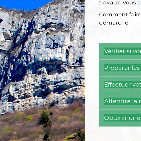
travaux. Vous 
Comment faire 
démarche.
Vérifier si 
Préparer le
Effectuer v
Attendre la 
Obtenir une 