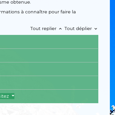
nisme obtenue.
mations à connaître pour faire la
Tout replier
Tout déplier
keyboard_arrow_up
keyboard_arrow_down
aitez