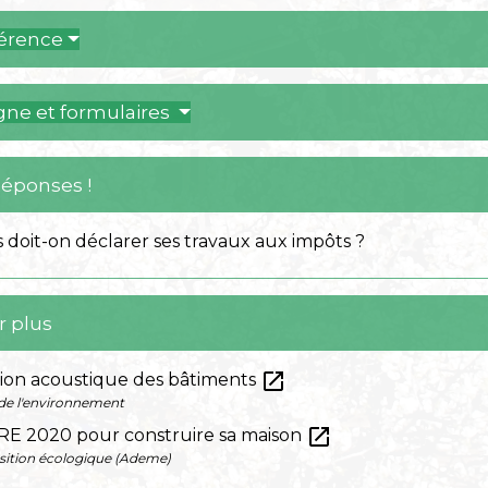
férence
igne et formulaires
Réponses !
 doit-on déclarer ses travaux aux impôts ?
r plus
open_in_new
on acoustique des bâtiments
 de l'environnement
open_in_new
 RE 2020 pour construire sa maison
nsition écologique (Ademe)