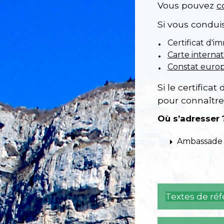
Vous pouvez
c
Si vous condui
Certificat d'i
Carte interna
Constat europ
Si le certifica
pour connaître
Où s’adresser 
arrow_right
Ambassade 
Textes de ré