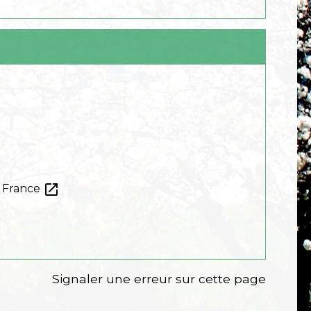
open_in_new
a France
Signaler une erreur sur cette page