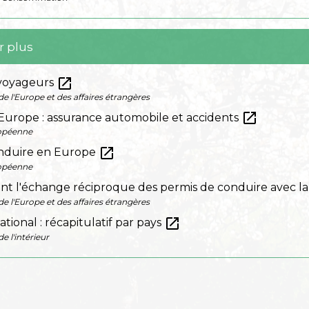
r plus
open_in_new
 voyageurs
e l'Europe et des affaires étrangères
open_in_new
Europe : assurance automobile et accidents
opéenne
open_in_new
nduire en Europe
opéenne
ant l'échange réciproque des permis de conduire avec l
e l'Europe et des affaires étrangères
open_in_new
tional : récapitulatif par pays
e l'intérieur