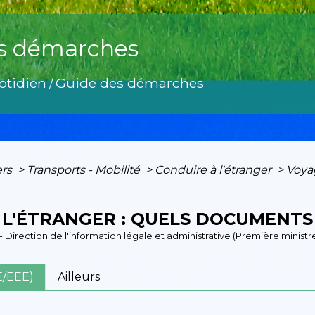
s démarches
otidien
Guide des démarches
/
ers
>
Transports - Mobilité
>
Conduire à l'étranger
>
Voyag
 L'ÉTRANGER : QUELS DOCUMENTS 
2 - Direction de l'information légale et administrative (Première ministr
E/EEE)
Ailleurs