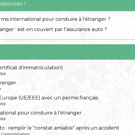
Réponses !
rmis international pour conduire à l'étranger ?
ranger : est-on couvert par l'assurance auto ?
ertificat d'immatriculation)
lité
tranger
e
Europe (UE/EEE) avec un permis français
lité
ational pour conduire à l'étranger
lité
o : remplir le "constat amiable" après un accident
 - Consommation