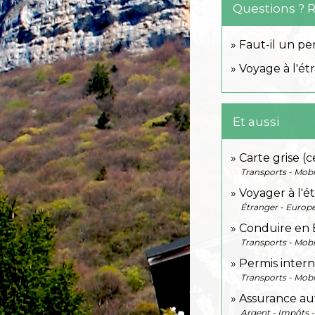
Questions ? 
Faut-il un pe
Voyage à l'ét
Et aussi
Carte grise (c
Transports - Mobi
Voyager à l'é
Étranger - Europ
Conduire en 
Transports - Mobi
Permis intern
Transports - Mobi
Assurance aut
Argent - Impôts