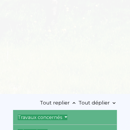
Tout replier
Tout déplier
keyboard_arrow_up
keyboard_arrow_down
Travaux concernés