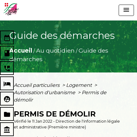
menu
Guide des démarches
date_range
Accueil
Au quotidien
Guide des
/
/
book
démarches
perm_phone_msg
local_hotel
Accueil particuliers
>
Logement
>
Autorisation d'urbanisme
>
Permis de
supervised_user_circle
démolir
PERMIS DE DÉMOLIR
folder
Vérifié le 11 Jan 2022 - Direction de l'information légale
et administrative (Première ministre)
account_balance