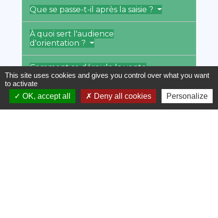
Que se passe-t-il après la saisie ?
À quoi sert l'audience
d'orientation ?
Comment se déroule la vente
This site uses cookies and gives you control over what you want
amiable ?
to activate
OK, accept all
Deny all cookies
Personalize
Comment se déroule la vente
forcée (ou vente aux enchères) ?
Textes de référence
Questions ? Réponses !