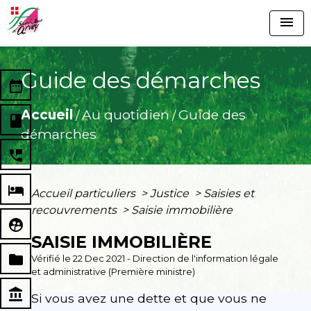
menu
Guide des démarches
date_range
Accueil
Au quotidien
Guide des
/
/
book
démarches
perm_phone_msg
local_hotel
Accueil particuliers
>
Justice
>
Saisies et
recouvrements
>
Saisie immobilière
supervised_user_circle
SAISIE IMMOBILIÈRE
folder
Vérifié le 22 Dec 2021 - Direction de l'information légale
et administrative (Première ministre)
account_balance
Si vous avez une dette et que vous ne