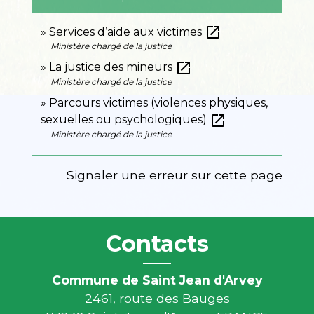
open_in_new
Services d’aide aux victimes
Ministère chargé de la justice
open_in_new
La justice des mineurs
Ministère chargé de la justice
Parcours victimes (violences physiques,
open_in_new
sexuelles ou psychologiques)
Ministère chargé de la justice
Signaler une erreur sur cette page
Contacts
Commune de Saint Jean d'Arvey
2461, route des Bauges