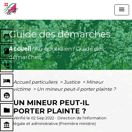
menu
Guide des démarches
date_range
Accueil
Au quotidien
Guide des
/
/
book
démarches
perm_phone_msg
local_hotel
Accueil particuliers
>
Justice
>
Mineur
victime
>
Un mineur peut-il porter plainte ?
supervised_user_circle
UN MINEUR PEUT-IL
folder
PORTER PLAINTE ?
Vérifié le 02 Sep 2022 - Direction de l'information
légale et administrative (Première ministre)
account_balance