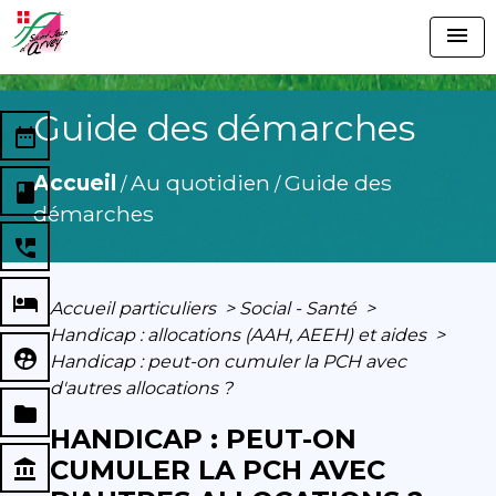
menu
Guide des démarches
date_range
Accueil
Au quotidien
Guide des
/
/
book
démarches
perm_phone_msg
local_hotel
Accueil particuliers
>
Social - Santé
>
Handicap : allocations (AAH, AEEH) et aides
>
supervised_user_circle
Handicap : peut-on cumuler la PCH avec
d'autres allocations ?
folder
HANDICAP : PEUT-ON
CUMULER LA PCH AVEC
account_balance