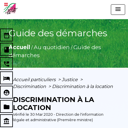
menu
Guide des démarches
date_range
Accueil
Au quotidien
Guide des
/
/
book
démarches
perm_phone_msg
local_hotel
Accueil particuliers
>
Justice
>
Discrimination
>
Discrimination à la location
supervised_user_circle
DISCRIMINATION À LA
folder
LOCATION
Vérifié le 30 Mar 2020 - Direction de l'information
légale et administrative (Première ministre)
account_balance