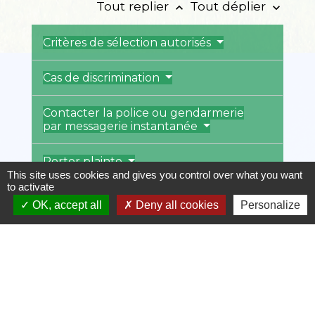
Tout replier
Tout déplier
keyboard_arrow_up
keyboard_arrow_down
Critères de sélection autorisés
Cas de discrimination
Contacter la police ou gendarmerie
par messagerie instantanée
Porter plainte
This site uses cookies and gives you control over what you want
to activate
Sanctions
OK, accept all
Deny all cookies
Personalize
Saisir le Défenseur des droits
Textes de référence