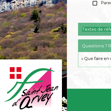
check_box_outline_blank
Paren
Textes de ré
Questions ? 
Que faire en