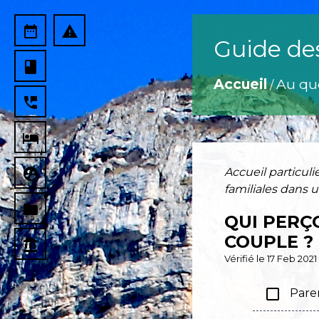
date_range
report_problem
Guide de
book
Accueil
Au qu
/
perm_phone_msg
local_hotel
supervised_user_circle
Accueil particuli
familiales dans 
folder
QUI PERÇ
COUPLE ?
account_balance
Vérifié le 17 Feb 202
check_box_outline_blank
Paren